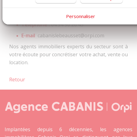
Adresse :
Villa Marius - Boulevard de la
Libération, 83330 Le Beausset
Personnaliser
Téléphone :
04 94 90 26 45
E-mail
cabanislebeausset@orpi.com
Nos agents immobiliers experts du secteur sont à
votre écoute pour concrétiser votre achat, vente ou
location.
Retour
Implantées depuis 6 décennies, les agences