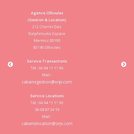
Agence Ollioules
(Gestion & Location)
Vi
212 Chemin Des
Delphiniums Espace
Mermoz 83190
83190 Ollioules
S
Service Transactions
Tél : 04 94 11 11 90
cab
Mail :
cabanisgestion@orpi.com
Service Locations
Tél : 04 94 11 11 90
cab
06 08 87 34 19
Mail :
cabanislocation@orpi.com