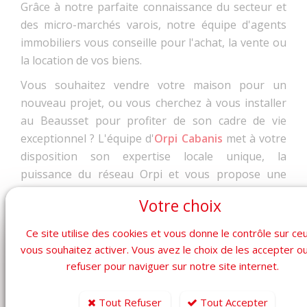
Grâce à notre parfaite connaissance du secteur et
des micro-marchés varois, notre équipe d'agents
immobiliers vous conseille pour l'achat, la vente ou
la location de vos biens.
Vous souhaitez vendre votre maison pour un
nouveau projet, ou vous cherchez à vous installer
au Beausset pour profiter de son cadre de vie
exceptionnel ? L'équipe d'
Orpi Cabanis
met à votre
disposition son expertise locale unique, la
puissance du réseau Orpi et vous propose une
estimation offerte
de votre bien pour lancer votre
Votre choix
projet sur de bonnes bases.
Ce site utilise des cookies et vous donne le contrôle sur ce
Besoin d'un conseil ou d'un accompagnement pour
vous souhaitez activer. Vous avez le choix de les accepter o
votre projet immobilier ?
refuser pour naviguer sur notre site internet.
Contactez votre agence Orpi Cabanis Le
Beausset :
Tout Refuser
Tout Accepter