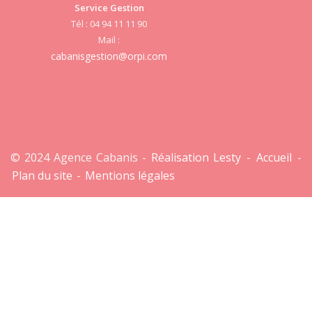
Service Gestion
cab
Tél : 04 94 11 11 90
Mail :
cabanisgestion@orpi.com
© 2024 Agence Cabanis -
Réalisation Lesty
-
Accueil
-
Plan du site
-
Mentions légales