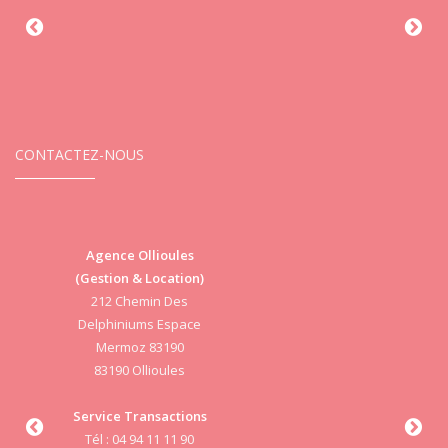
CONTACTEZ-NOUS
Agence Ollioules
(Gestion & Location)
Vi
212 Chemin Des
Delphiniums Espace
Mermoz 83190
83190 Ollioules
S
Service Transactions
Tél : 04 94 11 11 90
cab