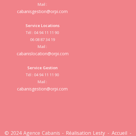
Mail :
cabanisgestion@orpi.com
Service Locations
Tél : 04 94 11 11 90
cab
06 08 87 34 19
Mail :
cabanislocation@orpi.com
Service Gestion
cab
Tél : 04 94 11 11 90
Mail :
cabanisgestion@orpi.com
© 2024 Agence Cabanis -
Réalisation Lesty
-
Accueil
-