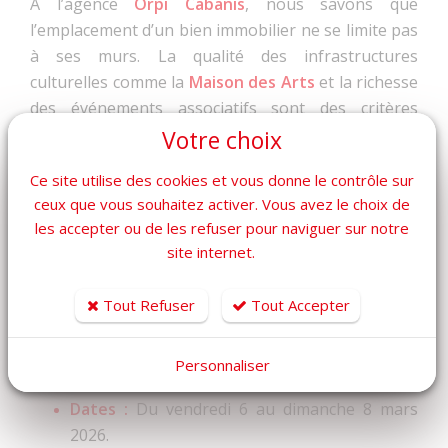
À l’agence
Orpi Cabanis
, nous savons que
l’emplacement d’un bien immobilier ne se limite pas
à ses murs. La qualité des infrastructures
culturelles comme la
Maison des Arts
et la richesse
des événements associatifs sont des critères
essentiels pour les familles qui cherchent à
acheter
Votre choix
une maison au Beausset
.
Ce site utilise des cookies et vous donne le contrôle sur
Ce festival témoigne de la volonté de la municipalité
ceux que vous souhaitez activer. Vous avez le choix de
de proposer des activités de qualité pour la
les accepter ou de les refuser pour naviguer sur notre
jeunesse, renforçant l'attractivité de notre beau
site internet.
village varois.
Infos Pratiques
Tout Refuser
Tout Accepter
Personnaliser
Lieu :
Maison des Arts, Le Beausset.
Dates :
Du vendredi 6 au dimanche 8 mars
2026.