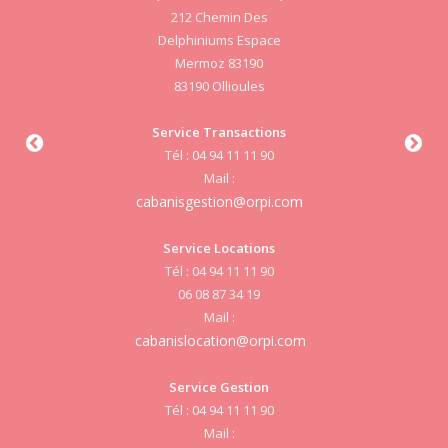
212 Chemin Des
Delphiniums Espace
Mermoz 83190
83190 Ollioules
S
Service Transactions
Tél : 04 94 11 11 90
cab
Mail :
cabanisgestion@orpi.com
Service Locations
Tél : 04 94 11 11 90
cab
06 08 87 34 19
Mail :
cabanislocation@orpi.com
Service Gestion
cab
Tél : 04 94 11 11 90
Mail :